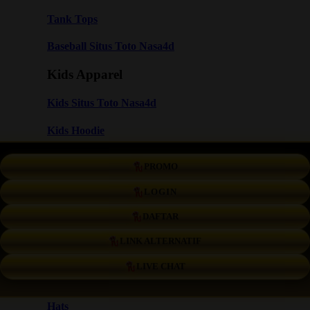
Tank Tops
Baseball Situs Toto Nasa4d
Kids Apparel
Kids Situs Toto Nasa4d
Kids Hoodie
Kids Long Sleeve Situs Toto Nasa4d
PROMO
LOGIN
Back To Menu
DAFTAR
LINK ALTERNATIF
LIVE CHAT
Accessories
Hats