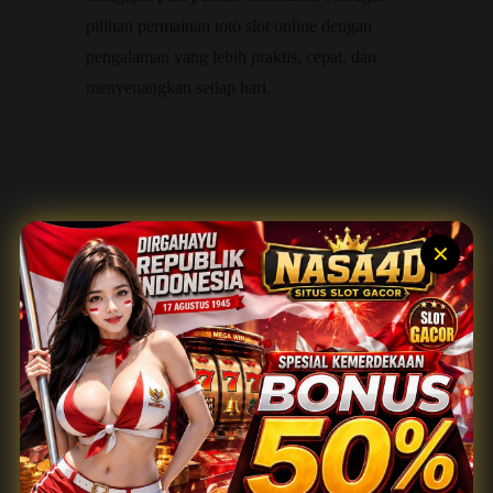
pilihan permainan toto slot online dengan
pengalaman yang lebih praktis, cepat, dan
menyenangkan setiap hari.
✕
Ulasan Pengguna NASA4D
Gebyar Kemerdekaan
Tasha
Merdeka banget rasanya main di
NASA4D pas momen Gebyar
Kemerdekaan ini! Depo pakai QRIS