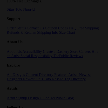
100% Free Exchanges.
Situs Toto Nasa4d
Support
Order Status
Contact Us
Coupon Codes
FAQ
Free Shipping
Refunds & Returns
Shipping Info
Size Chart
About Us
About Us
Accessibility
Create a Dashery Store
Careers
Hire
an Artist
Social Responsibility
TeePublic Reviews
Explore
All Designs
Content Directory
Featured Artists
Newest
Designers
Newest Situs Toto Nasa4d
Tag Directory
Artists
Artist Signup
Design Guide
TeePublic Blog
Follow Us