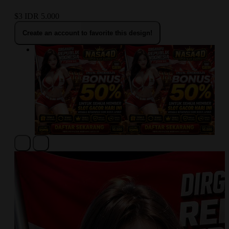
$3
IDR 5.000
Create an account to favorite this design!