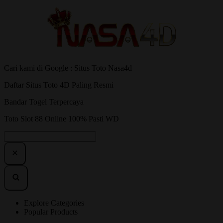
Cari kami di Google : Situs Toto Nasa4d
Daftar Situs Toto 4D Paling Resmi
Bandar Togel Terpercaya
Toto Slot 88 Online 100% Pasti WD
Explore Categories
Popular Products