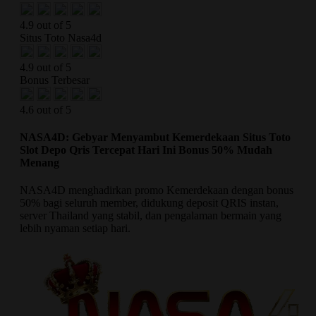
4.9 out of 5
Situs Toto Nasa4d
4.9 out of 5
Bonus Terbesar
4.6 out of 5
NASA4D: Gebyar Menyambut Kemerdekaan Situs Toto
Slot Depo Qris Tercepat Hari Ini Bonus 50% Mudah
Menang
NASA4D menghadirkan promo Kemerdekaan dengan bonus
50% bagi seluruh member, didukung deposit QRIS instan,
server Thailand yang stabil, dan pengalaman bermain yang
lebih nyaman setiap hari.