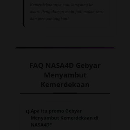
Kemerdekaannya cair langsung ke
akun. Pengalaman main jadi makin seru
dan menguntungkan!
FAQ NASA4D Gebyar
Menyambut
Kemerdekaan
Apa itu promo Gebyar
Menyambut Kemerdekaan di
NASA4D?