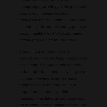
berlangsung cepat sehingga saldo permainan
dapat langsung digunakan setelah
pembayaran berhasil dilakukan. Kemudahan
ini menjadi salah satu alasan mengapa banyak
pemain memilih NASA4D sebagai tempat
bermain yang lebih praktis dan efisien.
Dalam rangka memeriahkan Hari
Kemerdekaan, NASA4D juga menghadirkan
promo bonus 50% yang memberikan nilai
tambah bagi setiap member. Program promo
ini menjadi kesempatan menarik untuk
memperoleh saldo tambahan sehingga
pengalaman bermain terasa lebih
menguntungkan. Informasi mengenai syarat
dan ketentuan bonus ditampilkan secara jelas