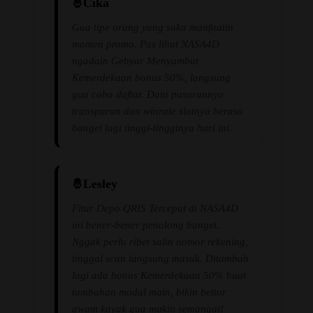
Cika
Gua tipe orang yang suka manfaatin
momen promo. Pas lihat NASA4D
ngadain Gebyar Menyambut
Kemerdekaan bonus 50%, langsung
gua coba daftar. Data pasarannya
transparan dan winrate slotnya berasa
banget lagi tinggi-tingginya hari ini.
Lesley
Fitur Depo QRIS Tercepat di NASA4D
ini bener-bener penolong banget.
Nggak perlu ribet salin nomor rekening,
tinggal scan langsung masuk. Ditambah
lagi ada bonus Kemerdekaan 50% buat
tambahan modal main, bikin bettor
awam kayak gua makin semangat!